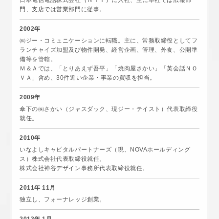
日本電信電話株式会社（ＮＴＴ）に入社、主に本社では広報部
門、支店では営業部門に従事。
2002年
㈱ジー・コミュニケーションに転職。主に、常務取締役としてフ
ランチャイズ加盟及び物件開発、経営企画、管理、外食、公開準
備等を管轄。
Ｍ＆Ａでは、「とりあえず吾平」「焼肉屋さかい」「英会話ＮＯ
ＶＡ」含め、30件近い企業・事業の買収を担当。
2009年
傘下の㈱さかい（ジャスダック、現ジー・テイスト）代表取締役
就任。
2010年
いなよしキャピタルパートナーズ（現、NOVAホールディング
ス）株式会社代表取締役就任。
株式会社神谷デザイン事務所代表取締役就任。
2011年 11月
独立し、フォーナレッジ創業。