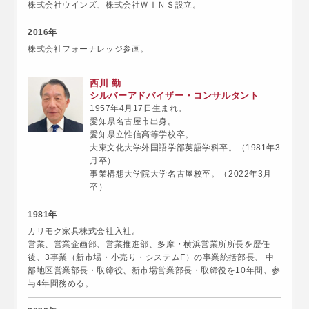
株式会社ウインズ、株式会社ＷＩＮＳ設立。
2016年
株式会社フォーナレッジ参画。
西川 勤
シルバーアドバイザー・コンサルタント
1957年4月17日生まれ。
愛知県名古屋市出身。
愛知県立惟信高等学校卒。
大東文化大学外国語学部英語学科卒。（1981年3
月卒）
事業構想大学院大学名古屋校卒。（2022年3月
卒）
1981年
カリモク家具株式会社入社。
営業、営業企画部、営業推進部、多摩・横浜営業所所長を歴任
後、3事業（新市場・小売り・システムF）の事業統括部長、 中
部地区営業部長・取締役、新市場営業部長・取締役を10年間、参
与4年間務める。