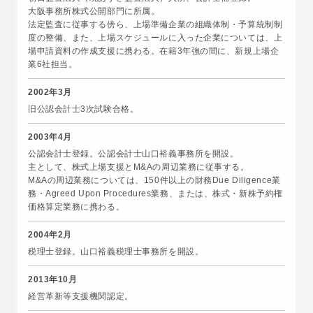
大阪事務所株式公開部門に所属。
法定監査に従事する傍ら、上場準備企業の組織体制・予算統制制
度の整備、また、上場スケジュールに入った企業については、上
場申請資料の作成支援に携わる。在籍3年強の間に、新規上場企
業6社担当。
2002年3月
旧公認会計士3次試験合格。
2003年4月
公認会計士登録。公認会計士山口裕義事務所を開設。
主として、株式上場支援とM&Aの周辺業務に従事する。
M&Aの周辺業務については、150件以上の財務Due Diligence業
務・Agreed Upon Procedures業務、または、株式・新株予約権
価格算定業務に携わる。
2004年2月
税理士登録。山口裕義税理士事務所を開設。
2013年10月
経営革新等支援機関認定。